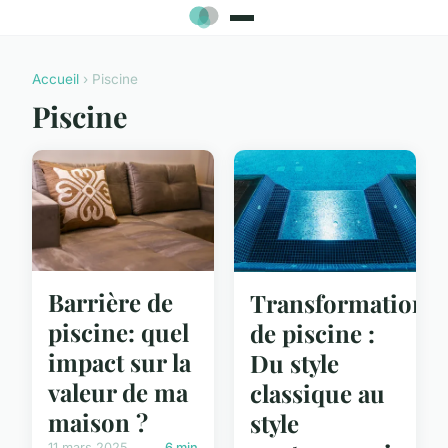
Accueil
› Piscine
Piscine
Barrière de
Transformation
piscine: quel
de piscine :
impact sur la
Du style
valeur de ma
classique au
maison ?
style
11 mars 2025
6 min