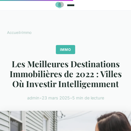
Accueil
›
Immo
IMMO
Les Meilleures Destinations
Immobilières de 2022 : Villes
Où Investir Intelligemment
admin
•
23 mars 2025
•
5 min de lecture